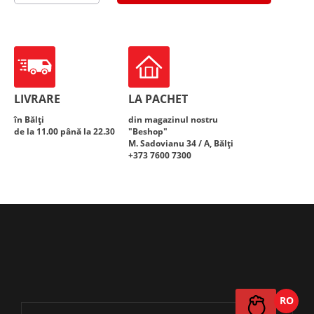
FILE
DE
STAVRID
GALBEN
DUNGAT
LIVRARE
LA PACHET
în Bălți
din magazinul nostru
de la 11.00 până la 22.30
"Beshop"
M. Sadovianu 34 / A, Bălți
+373 7600 7300