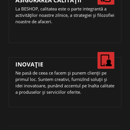
ASIGURAREA CALITĂȚII
La BESHOP, calitatea este o parte integrantă a
activităţilor noastre zilnice, a strategiei și filozofiei
noastre de afaceri.
INOVAŢIE
Ne pasă de ceea ce facem și punem clienții pe
primul loc. Suntem creativi, furnizînd soluții și
idei inovatoare, punând accentul pe înalta calitate
a produselor și serviciilor oferite.