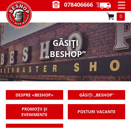
078406666
0
GĂSIȚI
„BESHOP”
DESPRE «BESHOP»
GĂSIȚI „BESHOP”
PROMOȚII ȘI
POSTURI VACANTE
EVENIMENTE