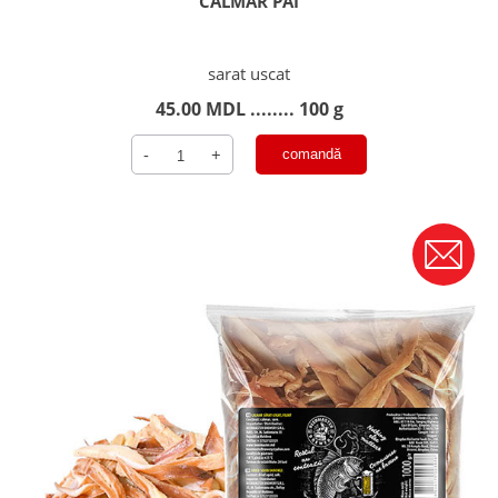
CALMAR PAI
sarat uscat
45.00
MDL
........ 100 g
Cantitate
-
+
comandă
CALMAR
PAI