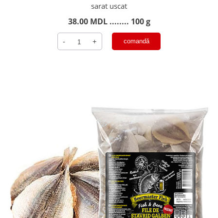
sarat uscat
38.00
MDL
........ 100 g
Cantitate
-
+
comandă
POLLOCK
PAI
cu
CHILI