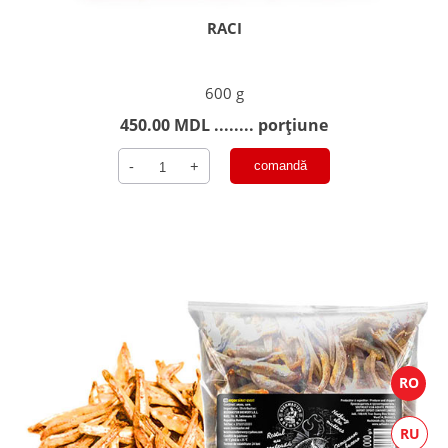
RACI
600 g
450.00
MDL
........ porțiune
Cantitate
-
+
comandă
Raci