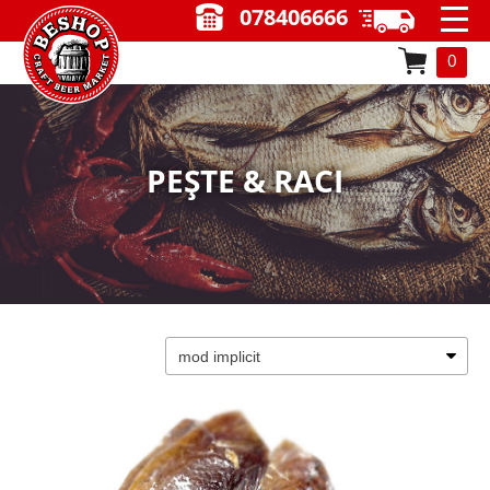
078406666
0
PEȘTE & RACI