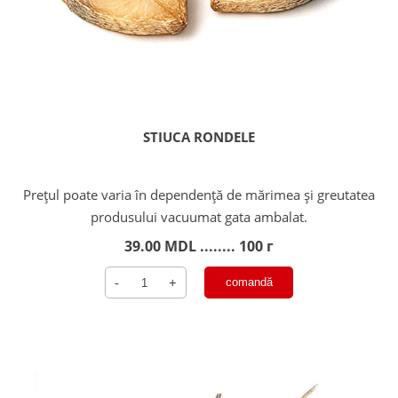
STIUCA RONDELE
Prețul poate varia în dependență de mărimea și greutatea
produsului vacuumat gata ambalat.
39.00
MDL
........ 100 г
Cantitate
-
+
comandă
Stiuca
rondele