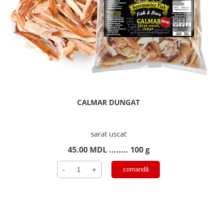
CALMAR DUNGAT
sarat uscat
45.00
MDL
........ 100 g
Cantitate
-
+
comandă
CALMAR
DUNGAT