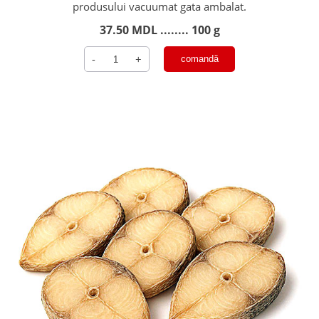
produsului vacuumat gata ambalat.
37.50
MDL
........ 100 g
Cantitate
-
+
comandă
Platica
Curațata