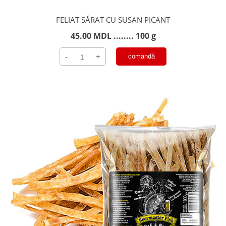
FELIAT SĂRAT CU SUSAN PICANT
45.00
MDL
........ 100 g
Cantitate
-
+
comandă
CALMAR
PICANT