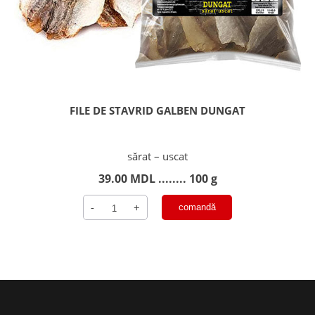
FILE DE STAVRID GALBEN DUNGAT
sărat – uscat
39.00
MDL
........ 100 g
Cantitate
-
+
comandă
FILE
DE
STAVRID
GALBEN
DUNGAT