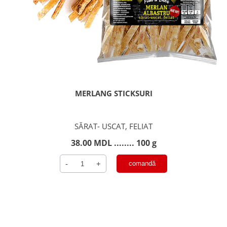
MERLANG STICKSURI
SĂRAT- USCAT, FELIAT
38.00
MDL
........ 100 g
Cantitate
-
+
comandă
Merlang
Sticksuri