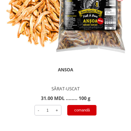
ANSOA
SĂRAT-USCAT
31.00
MDL
........ 100 g
Cantitate
-
+
comandă
Ansoa