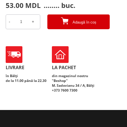
53.00
MDL
........ buc.
-
+
Adaugă în coș
Cantitate
Noroc
3,0L
LIVRARE
LA PACHET
în Bălți
din magazinul nostru
de la 11.00 până la 22.30
"Beshop"
M. Sadovianu 34 / A, Bălți
+373 7600 7300