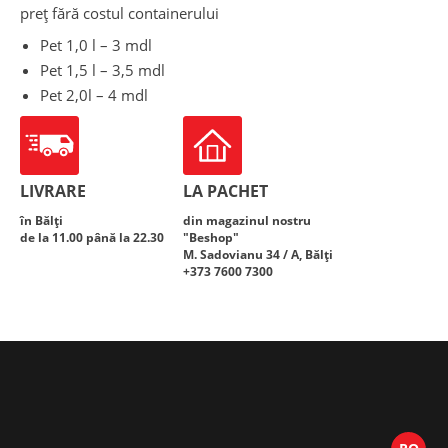
preț fără costul containerului
Pet 1,0 l – 3 mdl
Pet 1,5 l – 3,5 mdl
Pet 2,0l – 4 mdl
LIVRARE
LA PACHET
în Bălți
din magazinul nostru
de la 11.00 până la 22.30
"Beshop"
M. Sadovianu 34 / A, Bălți
+373 7600 7300