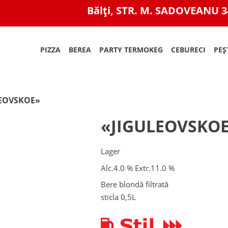
Bălți, STR. M. SADOVEANU 3
PIZZA
BEREA
PARTY TERMOKEG
CEBURECI
PEȘ
LEOVSKOE»
«JIGULEOVSKO
Lager
Alc.4.0 % Extr.11.0 %
Bere blondă filtrată
sticla 0,5L