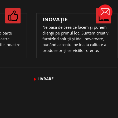
INOVAŢIE
Ne pasă de ceea ce facem și punem
o parte
clienții pe primul loc. Suntem creativi,
oastre
furnizînd soluții și idei inovatoare,
ofiei noastre
punând accentul pe înalta calitate a
produselor și serviciilor oferite.
LIVRARE