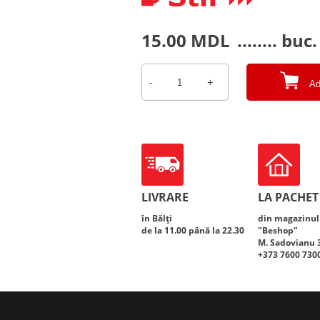
15.00
MDL
........ buc.
-
+
Ad
Cantitate
«JIGULEOVSKOE»
LIVRARE
LA PACHET
în Bălți
din magazinul
de la 11.00 până la 22.30
"Beshop"
M. Sadovianu 34
+373 7600 730