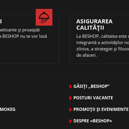
I
ASIGURAREA
CALITĂȚII
petisante și proaspăt
a BESHOP nu te vor lasă
La BESHOP, calitatea este 
integrantă a activităţilor n
zilnice, a strategiei și filoz
de afaceri.
GĂSIȚI „BESHOP”
POSTURI VACANTE
RMOKEG
PROMOȚII ȘI EVENIMENTE
DESPRE «BESHOP»