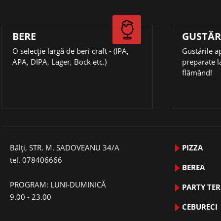
BERE
GUSTĂR
О selecție largă de beri craft - (IPA,
Gustările a
APA, DIPA, Lager, Bock etc.)
preparate l
flămând!
Bălți, STR. M. SADOVEANU 34/A
PIZZA
tel.
078406666
BEREA
PROGRAM: LUNI-DUMINICĂ
PARTY TE
9.00 - 23.00
CEBURECI