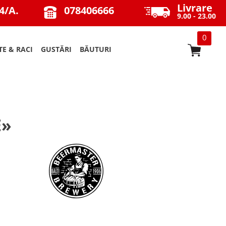
Livrare
4/A.
078406666
9.00 - 23.00
0
TE & RACI
GUSTĂRI
BĂUTURI
E»