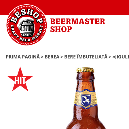
PRIMA PAGINĂ
>
BEREA
>
BERE ÎMBUTELIATĂ
> «JIGU