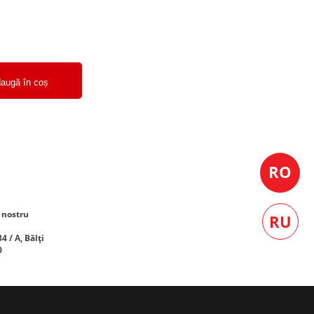
augă în coș
 nostru
 / A, Bălți
0