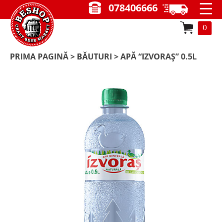
078406666
0
PRIMA PAGINĂ
>
BĂUTURI
> APĂ “IZVORAȘ” 0.5L