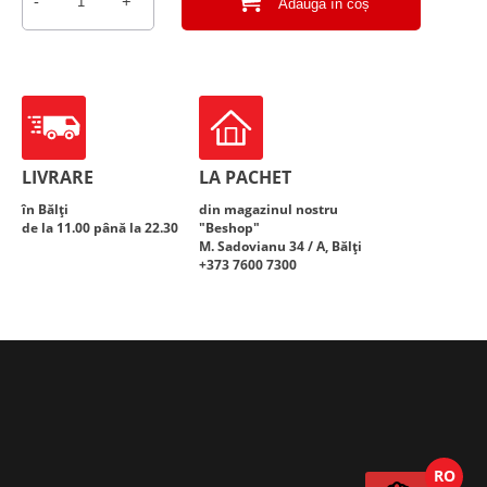
-
+
Adaugă în coș
Cantitate
Apă
“IZVORAȘ”
0.5L
LIVRARE
LA PACHET
în Bălți
din magazinul nostru
de la 11.00 până la 22.30
"Beshop"
M. Sadovianu 34 / A, Bălți
+373 7600 7300