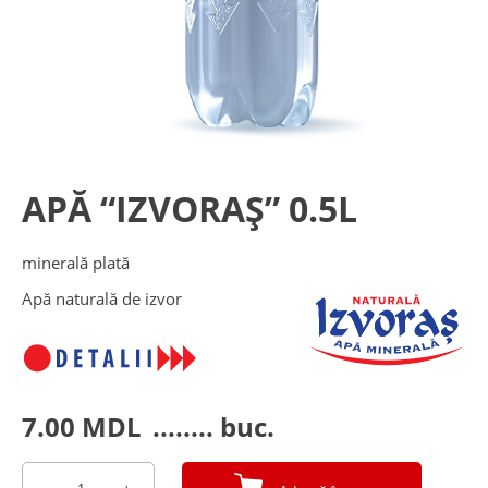
APĂ “IZVORAȘ” 0.5L
minerală plată
Apă naturală de izvor
7.00
MDL
........ buc.