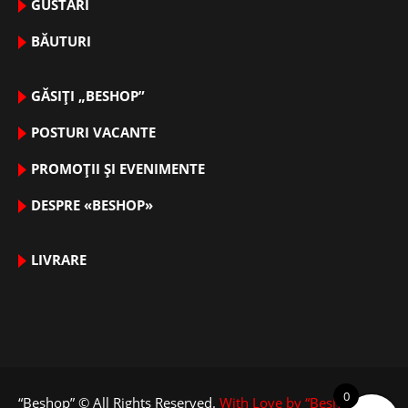
GUSTĂRI
BĂUTURI
GĂSIȚI „BESHOP”
POSTURI VACANTE
PROMOȚII ȘI EVENIMENTE
DESPRE «BESHOP»
LIVRARE
0
“Beshop” © All Rights Reserved.
With Love by “Beshop”