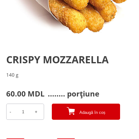
CRISPY MOZZARELLA
140 g
60.00
MDL
........ porțiune
-
+
Adaugă în coș
Cantitate
Crispy
mozzarella