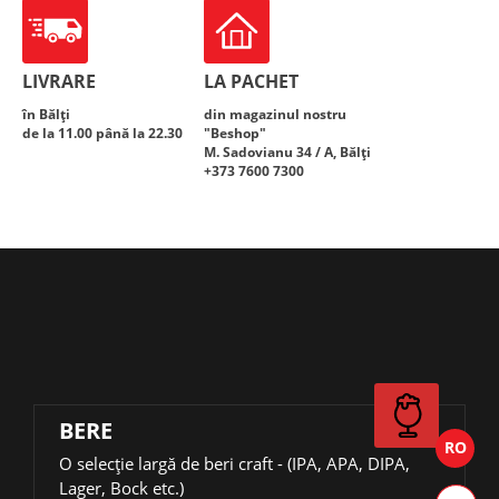
LIVRARE
LA PACHET
în Bălți
din magazinul nostru
de la 11.00 până la 22.30
"Beshop"
M. Sadovianu 34 / A, Bălți
+373 7600 7300
BERE
О selecție largă de beri craft - (IPA, APA, DIPA,
Lager, Bock etc.)