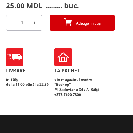
25.00
MDL
........ buc.
-
+
Adaugă în coș
Cantitate
Bocikovoe
vie
1,0L
LIVRARE
LA PACHET
în Bălți
din magazinul nostru
de la 11.00 până la 22.30
"Beshop"
M. Sadovianu 34 / A, Bălți
+373 7600 7300