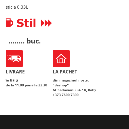
sticla 0,33L
........ buc.
LIVRARE
LA PACHET
în Bălți
din magazinul nostru
de la 11.00 până la 22.30
"Beshop"
M. Sadovianu 34 / A, Bălți
+373 7600 7300