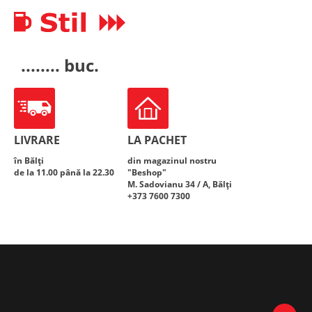
........ buc.
LIVRARE
LA PACHET
în Bălți
din magazinul nostru
de la 11.00 până la 22.30
"Beshop"
M. Sadovianu 34 / A, Bălți
+373 7600 7300