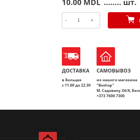
10.00
MDL
........ шт.
-
+
Количество
товара
вода
Viaţă
Bună
1,5л
ДОСТАВКА
САМОВЫВОЗ
в Бельцах
из нашего магазина
с 11.00 до 22.30
"Beshop"
M. Садовяну 34/A, Бе
+373 7600 7300