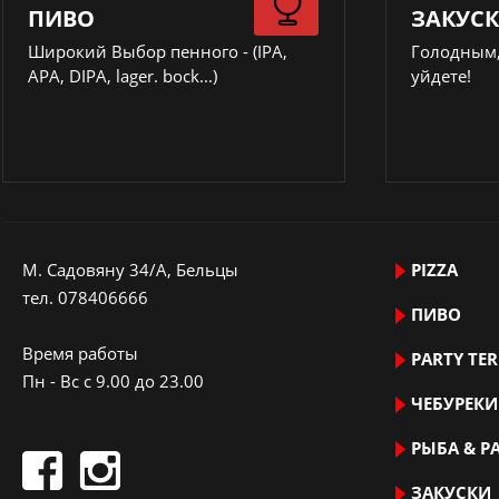
ПИВО
ЗАКУС
Широкий Выбор пенного - (IPA,
Голодным,
APA, DIPA, lager. bock...)
уйдете!
M. Садовяну 34/A, Бельцы
PIZZA
тeл.
078406666
ПИВО
Время работы
PARTY TE
Пн - Вс с 9.00 до 23.00
ЧЕБУРЕКИ
РЫБА & Р
ЗАКУСКИ