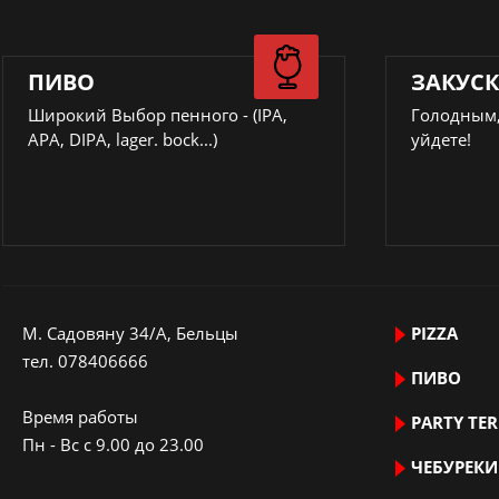
ПИВО
ЗАКУС
Широкий Выбор пенного - (IPA,
Голодным,
APA, DIPA, lager. bock...)
уйдете!
M. Садовяну 34/A, Бельцы
PIZZA
тeл.
078406666
ПИВО
Время работы
PARTY TE
Пн - Вс с 9.00 до 23.00
ЧЕБУРЕКИ