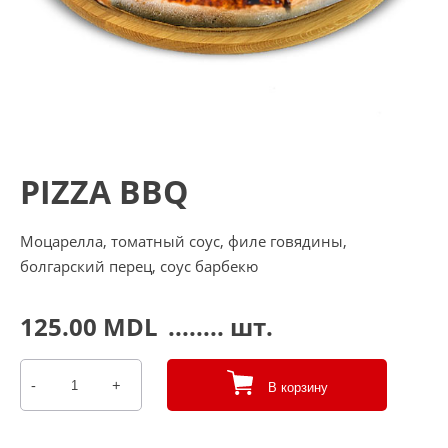
PIZZA BBQ
Моцарелла, томатный соус, филе говядины,
болгарский перец, соус барбекю
125.00
MDL
........ шт.
-
+
В корзину
Количество
товара
Pizza