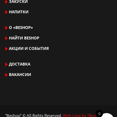
ЗАКУСКИ
НАПИТКИ
О «BESHOP»
НАЙТИ ВЕSHOP
АКЦИИ И СОБЫТИЯ
ДОСТАВКА
ВАКАНСИИ
0
“Beshop” © All Rights Reserved.
With Love by “Beshop”