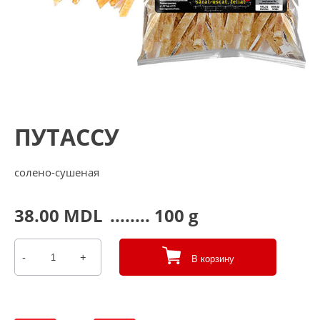
ПУТАССУ
солено-сушеная
38.00
MDL
........ 100 g
-
+
В корзину
Количество
товара
ПУТАССУ