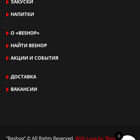
ЗАКУСКИ
НАПИТКИ
О «BESHOP»
НАЙТИ ВЕSHOP
АКЦИИ И СОБЫТИЯ
ДОСТАВКА
ВАКАНСИИ
0
“Beshop” © All Rights Reserved.
With Love by “Beshop”