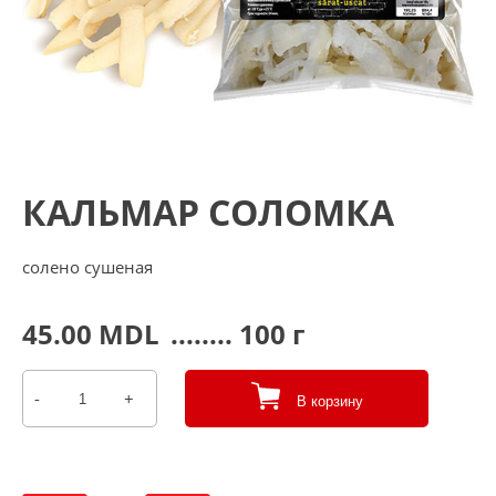
КАЛЬМАР СОЛОМКА
солено сушенaя
45.00
MDL
........ 100 г
-
+
В корзину
Количество
товара
КАЛЬМАР
соломка