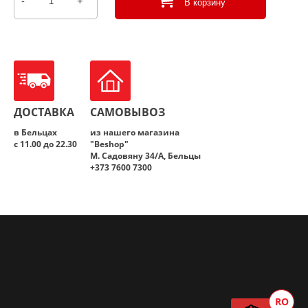
-
+
В корзину
Количество
товара
вода
“IZVORAȘ”
0,5л
ДОСТАВКА
САМОВЫВОЗ
в Бельцах
из нашего магазина
с 11.00 до 22.30
"Beshop"
M. Садовяну 34/A, Бельцы
+373 7600 7300