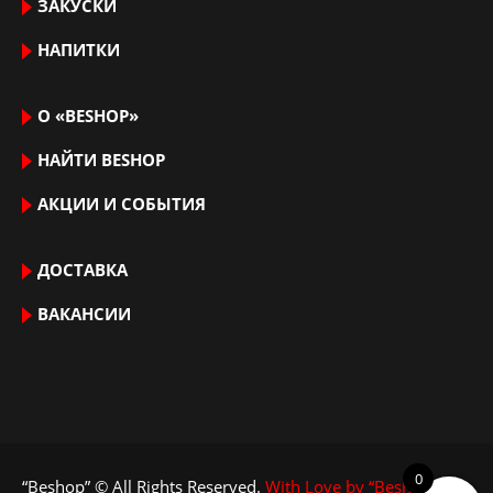
ЗАКУСКИ
НАПИТКИ
О «BESHOP»
НАЙТИ ВЕSHOP
АКЦИИ И СОБЫТИЯ
ДОСТАВКА
ВАКАНСИИ
0
“Beshop” © All Rights Reserved.
With Love by “Beshop”