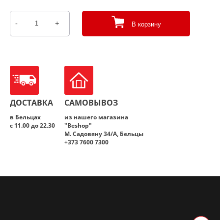
-
+
В корзину
Количество
товара
Чебурекс
говядиной
и
свининой
ДОСТАВКА
САМОВЫВОЗ
в Бельцах
из нашего магазина
с 11.00 до 22.30
"Beshop"
M. Садовяну 34/A, Бельцы
+373 7600 7300