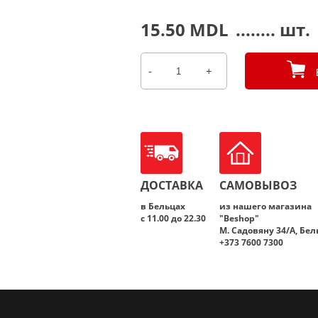
15.50
MDL
........ шт.
-
+
Количество
товара
Bocikovoe
vie
0,5L
ДОСТАВКА
САМОВЫВОЗ
в Бельцах
из нашего магазина
с 11.00 до 22.30
"Beshop"
M. Садовяну 34/A, Бе
+373 7600 7300