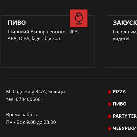
ПИВО
ЗАКУС
Широкий Выбор пенного - (IPA,
Голодным,
APA, DIPA, lager. bock...)
уйдете!
M. Садовяну 34/A, Бельцы
PIZZA
тeл.
078406666
ПИВО
Время работы
PARTY TE
Пн - Вс с 9.00 до 23.00
ЧЕБУРЕКИ