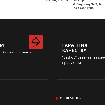
с 11.00 до 22.30
"Beshop"
M. Садовяну 34/A, Бе
+373 7600 7300
КИ
ГАРАНТИЯ
КАЧЕСТВА
 Вы от нас точно не
“Beshop” отвечает за кач
продукции
О «BESHOP»