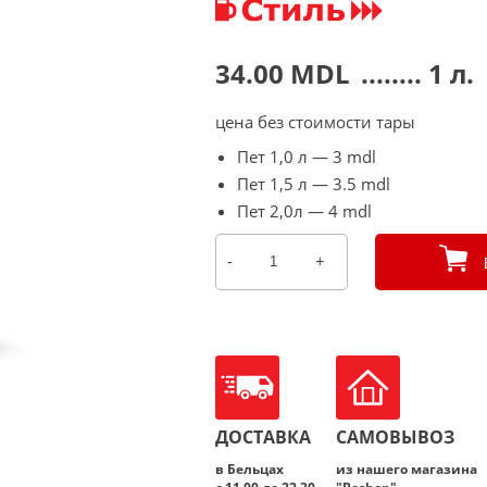
34.00
MDL
........ 1 л.
цена без стоимости тары
Пет 1,0 л — 3 mdl
Пет 1,5 л — 3.5 mdl
Пет 2,0л — 4 mdl
-
+
Количество
товара
Beermaster
Fresh
Hop
concept
ДОСТАВКА
САМОВЫВОЗ
в Бельцах
из нашего магазина